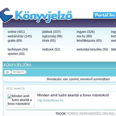
online (401)
játékok (337)
ingyen (326)
ing
webáruház (145)
egészség (96)
ma.hu (89)
biz
gratis (69)
hírek (65)
felnőttképzés (65)
web
tanfolyam (54)
netbook (52)
weboldal készítés (50)
táb
spielen (40)
KÖNYVJELZŐIM
ROBOT
Rendezés:
abc
szerint,
növekvő
sorrendben
2012. április 24
Minden amit tudni akartál a forex robotokról
http://robotforex.hu
TAGOK:
FOREX
,
KERESKEDÉS
,
ONLINE
,