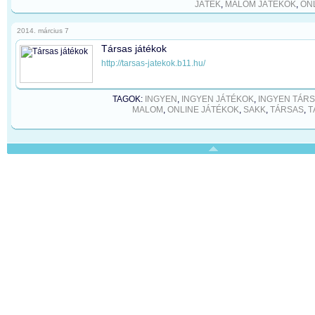
JÁTÉK
,
MALOM JÁTÉKOK
,
ON
2014. március 7
Társas játékok
http://tarsas-jatekok.b11.hu/
TAGOK:
INGYEN
,
INGYEN JÁTÉKOK
,
INGYEN TÁR
MALOM
,
ONLINE JÁTÉKOK
,
SAKK
,
TÁRSAS
,
T