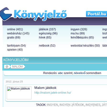
online (401)
játékok (337)
ingyen (326)
ing
webáruház (145)
egészség (96)
ma.hu (89)
biz
gratis (69)
hírek (65)
felnőttképzés (65)
web
tanfolyam (54)
netbook (52)
weboldal készítés (50)
táb
spielen (40)
KÖNYVJELZŐIM
MALOM
Rendezés:
abc
szerint,
növekvő
sorrendben
2012. június 25
Malom játékok
http://malom.jatek-online.hu/
TAGOK:
INGYEN
,
INGYEN JÁTÉKOK
,
INGYENES
,
JÁ