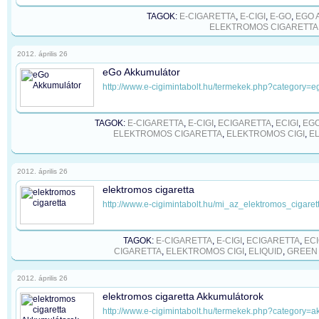
TAGOK:
E-CIGARETTA
,
E-CIGI
,
E-GO
,
EGO 
ELEKTROMOS CIGARETTA
2012. április 26
eGo Akkumulátor
http://www.e-cigimintabolt.hu/termekek.php?category=
TAGOK:
E-CIGARETTA
,
E-CIGI
,
ECIGARETTA
,
ECIGI
,
EG
ELEKTROMOS CIGARETTA
,
ELEKTROMOS CIGI
,
EL
2012. április 26
elektromos cigaretta
http://www.e-cigimintabolt.hu/mi_az_elektromos_cigaret
TAGOK:
E-CIGARETTA
,
E-CIGI
,
ECIGARETTA
,
ECI
CIGARETTA
,
ELEKTROMOS CIGI
,
ELIQUID
,
GREEN
2012. április 26
elektromos cigaretta Akkumulátorok
http://www.e-cigimintabolt.hu/termekek.php?category=