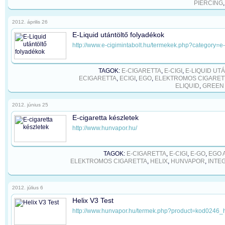
PIERCING
2012. április 26
E-Liquid utántöltő folyadékok
http://www.e-cigimintabolt.hu/termekek.php?category=e-
TAGOK:
E-CIGARETTA
,
E-CIGI
,
E-LIQUID UT
ECIGARETTA
,
ECIGI
,
EGO
,
ELEKTROMOS CIGARET
ELIQUID
,
GREEN
2012. június 25
E-cigaretta készletek
http://www.hunvapor.hu/
TAGOK:
E-CIGARETTA
,
E-CIGI
,
E-GO
,
EGO 
ELEKTROMOS CIGARETTA
,
HELIX
,
HUNVAPOR
,
INTE
2012. július 6
Helix V3 Test
http://www.hunvapor.hu/termek.php?product=kod0246_h