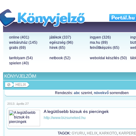
online (401)
játékok (337)
ingyen (326)
ing
webáruház (145)
egészség (96)
ma.hu (89)
biz
gratis (69)
hírek (65)
felnőttképzés (65)
web
tanfolyam (54)
netbook (52)
weboldal készítés (50)
táb
spielen (40)
KÖNYVJELZŐIM
HELIX
Rendezés:
abc
szerint,
növekvő
sorrendben
2013. április 27
A legütősebb bizsuk és piercingek
http://www.bizsuneked.hu
TAGOK:
GYURU
,
HELIX
,
KARKOTO
,
KARPER