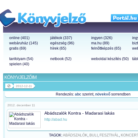
online (401)
játékok (337)
ingyen (326)
ing
webáruház (145)
egészség (96)
ma.hu (89)
biz
gratis (69)
hírek (65)
felnőttképzés (65)
web
tanfolyam (54)
netbook (52)
weboldal készítés (50)
táb
spielen (40)
KÖNYVJELZŐIM
2012-12-11
Rendezés:
abc
szerint,
növekvő
sorrendben
2012. december 11
Abádszalók Kontra - Madarasi lakás
http://abad.hu
TAGOK:
ABÁDSZALÓK
,
BULI
,
FESZTIVÁL
,
KONCER