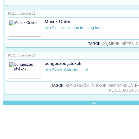
2012. december 11
Mesék Online
http://classic-cartoon.freeblog.hu/
TAGOK:
JÓ
,
MESE
,
NÉZÉS
,
O
2012. december 11
böngészős játékok
http://www.piratestorm.hu/
TAGOK:
BÖNGÉSZŐS JÁTÉKOK
,
INGYENES JÁTÉ
NETES JÁTÉKOK