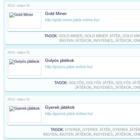
2012. május 31
Gold Miner
http://gold-miner.jatek-online.hu/
TAGOK:
GOLD MINER
,
GOLD MINER JÁTÉK
,
GOLD MI
INGYEN JÁTÉKOK
,
INGYENES
,
JÁTÉKOK
,
ON
2012. május 31
Golyós játékok
http://golyos.jatek-online.hu/
TAGOK:
GOLYÓS
,
GOLYÓS JÁTÉK
,
GOLYÓS JÁT
JÁTÉKOK
,
INGYENES
,
JÁTÉKOK
,
ON
2012. május 31
Gyerek játékok
http://gyerek.jatek-online.hu/
TAGOK:
GYEREK
,
GYEREK JÁTÉK
,
GYEREK JÁTÉ
INGYEN
,
INGYEN JÁTÉKOK
,
INGYENES
,
JÁTÉKOK
,
ON