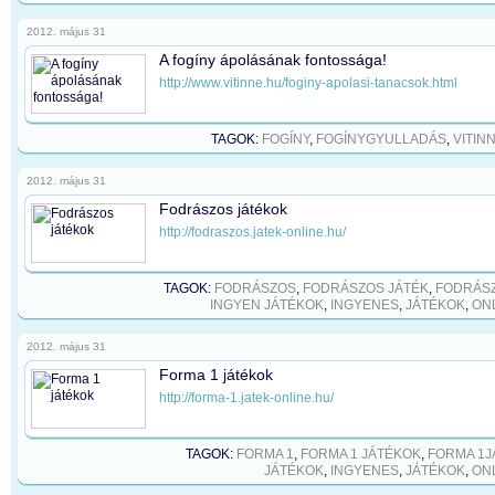
2012. május 31
A fogíny ápolásának fontossága!
http://www.vitinne.hu/foginy-apolasi-tanacsok.html
TAGOK:
FOGÍNY
,
FOGÍNYGYULLADÁS
,
VITIN
2012. május 31
Fodrászos játékok
http://fodraszos.jatek-online.hu/
TAGOK:
FODRÁSZOS
,
FODRÁSZOS JÁTÉK
,
FODRÁSZ
INGYEN JÁTÉKOK
,
INGYENES
,
JÁTÉKOK
,
ON
2012. május 31
Forma 1 játékok
http://forma-1.jatek-online.hu/
TAGOK:
FORMA 1
,
FORMA 1 JÁTÉKOK
,
FORMA 1J
JÁTÉKOK
,
INGYENES
,
JÁTÉKOK
,
ON