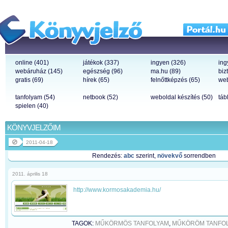
online (401)
játékok (337)
ingyen (326)
ing
webáruház (145)
egészség (96)
ma.hu (89)
biz
gratis (69)
hírek (65)
felnőttképzés (65)
web
tanfolyam (54)
netbook (52)
weboldal készítés (50)
táb
spielen (40)
KÖNYVJELZŐIM
2011-04-18
Rendezés:
abc
szerint,
növekvő
sorrendben
2011. április 18
http://www.kormosakademia.hu/
TAGOK:
MŰKÖRMÖS TANFOLYAM
,
MŰKÖRÖM TANFO