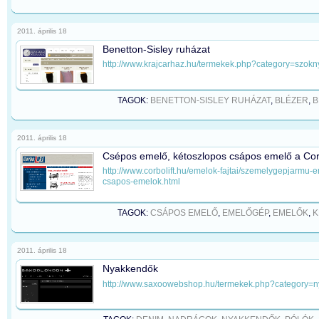
2011. április 18
Benetton-Sisley ruházat
http://www.krajcarhaz.hu/termekek.php?category=szokn
TAGOK:
BENETTON-SISLEY RUHÁZAT
,
BLÉZER
,
B
2011. április 18
Csépos emelő, kétoszlopos csápos emelő a Corbo
http://www.corbolift.hu/emelok-fajtai/szemelygepjarmu-
csapos-emelok.html
TAGOK:
CSÁPOS EMELŐ
,
EMELŐGÉP
,
EMELŐK
,
K
2011. április 18
Nyakkendők
http://www.saxoowebshop.hu/termekek.php?category=