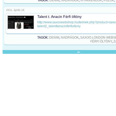
TAGOK:
DENIM
,
NADRÁGOK
,
NYAKKENDŐK
,
PÓLÓK
,
2011. április 18
Talent t. Anacin Férfi öltöny
http://www.saxoowebshop.hu/termek.php?product=sax
talent2_talenttanacinferfioltony
TAGOK:
DENIM
,
NADRÁGOK
,
SAXOO LONDON WEBS
FÉRFI ÖLTÖNY
,
Z