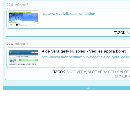
2011. március 7
http://www.vallalkozasi-formak.hu/
TAGOK:
V
2011. március 7
Aloe Vera gelly külsőleg - Védi és ápolja bőrét
http://aloeverawebaruhaz.hu/kategoria/aloe_vera_gelly
TAGOK:
ALOE VERA
,
ALOE VERA GELLY
,
ALOE
TERMÉK
,