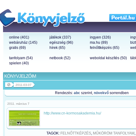
online (401)
játékok (337)
ingyen (326)
ing
webáruház (145)
egészség (96)
ma.hu (89)
biz
gratis (69)
hírek (65)
felnőttképzés (65)
web
tanfolyam (54)
netbook (52)
weboldal készítés (50)
táb
spielen (40)
KÖNYVJELZŐIM
2011-03-07
Rendezés:
abc
szerint,
növekvő
sorrendben
2011. március 7
http://www.cn-kormosakademia.hu/
TAGOK:
FELNŐTTKÉPZÉS
,
MŰKÖRÖM TANFOLYAM