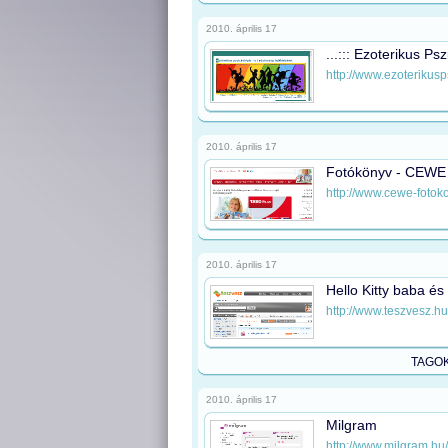
2010. április 17
...::: Ezoterikus Pszi
http://www.ezoterikusp
2010. április 17
Fotókönyv - CEWE
http://www.cewe-fotok
2010. április 17
Hello Kitty baba é
http://www.teszvesz.hu
TAGO
2010. április 17
Milgram
http://www.milgram.hu