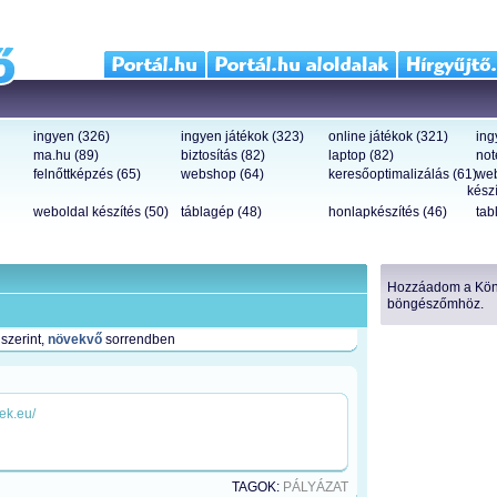
ingyen (326)
ingyen játékok (323)
online játékok (321)
ing
ma.hu (89)
biztosítás (82)
laptop (82)
not
felnőttképzés (65)
webshop (64)
keresőoptimalizálás (61)
we
készí
weboldal készítés (50)
táblagép (48)
honlapkészítés (46)
tab
Hozzáadom a Köny
böngészőmhöz.
szerint,
növekvő
sorrendben
rek.eu/
TAGOK:
PÁLYÁZAT