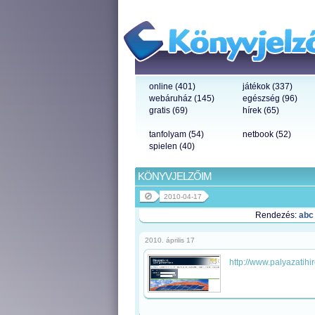
online (401)
játékok (337)
webáruház (145)
egészség (96)
gratis (69)
hírek (65)
tanfolyam (54)
netbook (52)
spielen (40)
KÖNYVJELZŐIM
2010-04-17
Rendezés:
abc
2010. április 17
http://www.palyazatihi