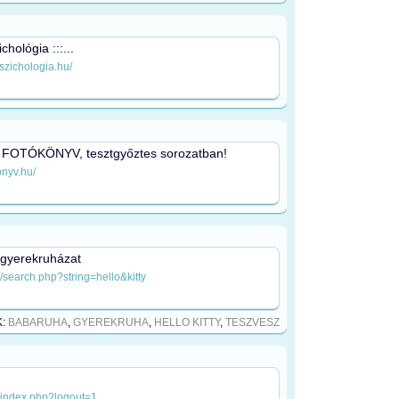
chológia :::...
szichologia.hu/
 FOTÓKÖNYV, tesztgyőztes sorozatban!
onyv.hu/
s gyerekruházat
/search.php?string=hello&kitty
K:
BABARUHA
,
GYEREKRUHA
,
HELLO KITTY
,
TESZVESZ
/index.php?logout=1