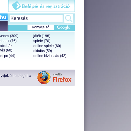
Könyvjelző
yenes (309)
játék (198)
ebook (76)
spiele (70)
báruház
online spiele (60)
tés (60)
oktatás (59)
let pc (44)
online biztosítás (42)
vjelző.hu plugint a