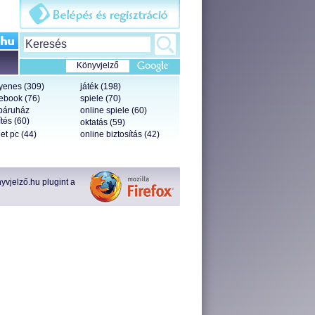
Könyvjelző
yenes (309)
játék (198)
ebook (76)
spiele (70)
báruház
online spiele (60)
tés (60)
oktatás (59)
let pc (44)
online biztosítás (42)
vjelző.hu plugint a