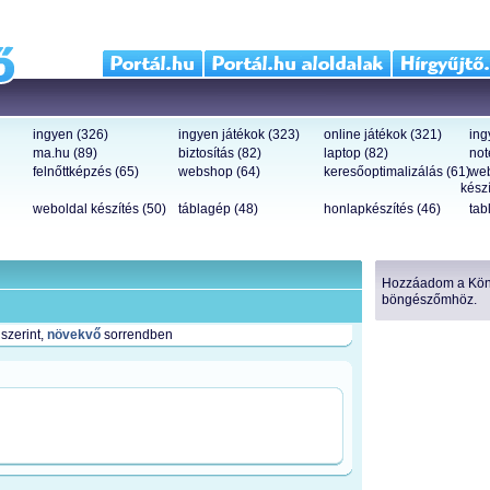
ingyen (326)
ingyen játékok (323)
online játékok (321)
ing
ma.hu (89)
biztosítás (82)
laptop (82)
not
felnőttképzés (65)
webshop (64)
keresőoptimalizálás (61)
we
készí
weboldal készítés (50)
táblagép (48)
honlapkészítés (46)
tab
Hozzáadom a Köny
böngészőmhöz.
szerint,
növekvő
sorrendben