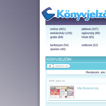
online (401)
játékok (337)
webáruház (145)
egészség (96)
gratis (69)
hírek (65)
tanfolyam (54)
netbook (52)
spielen (40)
KÖNYVJELZŐIM
2009-07-16
Rendezés:
abc
2009. július 16
http://tusarok.org