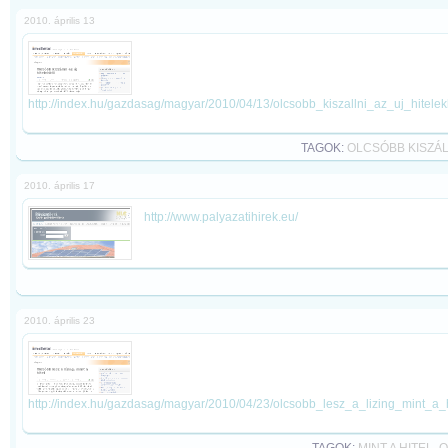
2010. április 13
http://index.hu/gazdasag/magyar/2010/04/13/olcsobb_kiszallni_az_uj_hitelek
TAGOK:
OLCSÓBB KISZÁL
2010. április 17
http://www.palyazatihirek.eu/
2010. április 23
http://index.hu/gazdasag/magyar/2010/04/23/olcsobb_lesz_a_lizing_mint_a_h