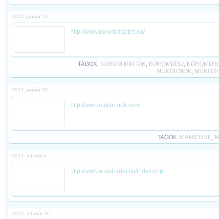
2012. január 29
http://www.koromdiszites.co/
TAGOK:
KÖRÖM MINTÁK
,
KÖRÖMDÍSZ
,
KÖRÖMDÍS
MŰKÖRMÖK
,
MŰKÖR
2012. január 29
http://www.mukormok.com
TAGOK:
MANICURE
,
M
2012. február 5
http://www.erstetrader.hu/index.php
2012. február 10