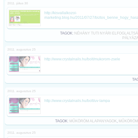
2011. július 30
http://kisvallalkozoi-
marketing.blog.hu/2011/07/27/biztos_benne_hogy_hasz
TAGOK:
NÉHÁNY TUTI NYÁRI ELFOGLALTSÁ
PÁLYÁZA
2011. augusztus 25
http://www.crystalnails.hu/bolt/mukorom-zsele
TA
2011. augusztus 25
http://www.crystalnails.hu/bolt/uv-lampa
TAGOK:
MŰKÖRÖM ALAPANYAGOK
,
MŰKÖRÖM
2011. augusztus 25