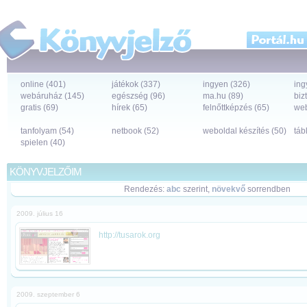
online (401)
játékok (337)
ingyen (326)
ing
webáruház (145)
egészség (96)
ma.hu (89)
biz
gratis (69)
hírek (65)
felnőttképzés (65)
web
tanfolyam (54)
netbook (52)
weboldal készítés (50)
táb
spielen (40)
KÖNYVJELZŐIM
Rendezés:
abc
szerint,
növekvő
sorrendben
2009. július 16
http://tusarok.org
2009. szeptember 6