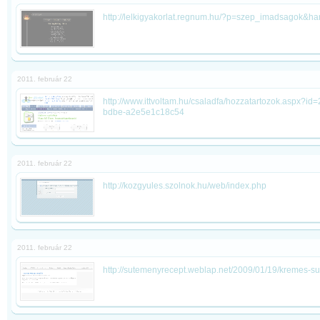
http://lelkigyakorlat.regnum.hu/?p=szep_imadsagok&h
2011. február 22
http://www.ittvoltam.hu/csaladfa/hozzatartozok.aspx?i
bdbe-a2e5e1c18c54
2011. február 22
http://kozgyules.szolnok.hu/web/index.php
2011. február 22
http://sutemenyrecept.weblap.net/2009/01/19/kremes-s