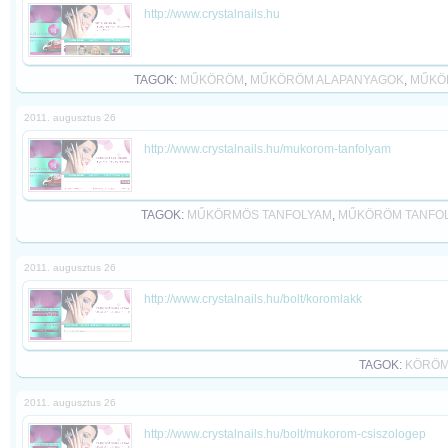
http://www.crystalnails.hu
TAGOK:
MŰKÖRÖM
,
MŰKÖRÖM ALAPANYAGOK
,
MŰKÖ
2011. augusztus 26
http://www.crystalnails.hu/mukorom-tanfolyam
TAGOK:
MŰKÖRMÖS TANFOLYAM
,
MŰKÖRÖM TANFO
2011. augusztus 26
http://www.crystalnails.hu/bolt/koromlakk
TAGOK:
KÖRÖM
2011. augusztus 26
http://www.crystalnails.hu/bolt/mukorom-csiszologep