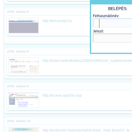
BELÉPÉS:
2009. október 8
Felhasználónév:
http://ferfi.portal.hu
Jelszó:
2009. október 8
http://index.hu/kulfold/eu/2009/10/08/zold_nyakkendob
2009. október 8
http://lucene.apache.org/
2009. október 20
http://portal.ksh.hu/pls/portal/vb.teaor_main.teaor03_fa