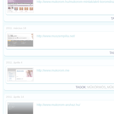
http://www.mukorom.hu/mukorom-mintak/akril-koromdisz
T
2011. március 16
http://www.muszempilla.net/
TA
2011. április 4
http://www.mukorom.me
TAGOK:
MŰKÖRMÖS
,
MŰK
2011. április 14
http://www.mukorom-aruhaz.hu/