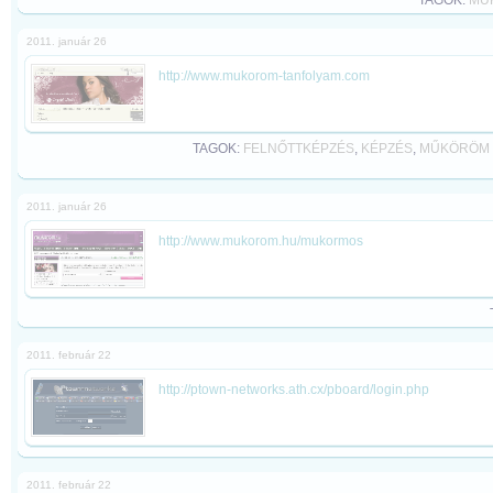
TAGOK:
MŰ
2011. január 26
http://www.mukorom-tanfolyam.com
TAGOK:
FELNŐTTKÉPZÉS
,
KÉPZÉS
,
MŰKÖRÖM 
2011. január 26
http://www.mukorom.hu/mukormos
2011. február 22
http://ptown-networks.ath.cx/pboard/login.php
2011. február 22