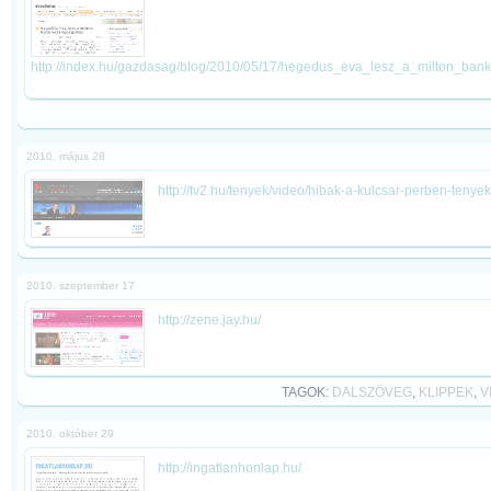
http://index.hu/gazdasag/blog/2010/05/17/hegedus_eva_lesz_a_milton_bank
2010. május 28
http://tv2.hu/tenyek/video/hibak-a-kulcsar-perben-tenyek-
2010. szeptember 17
http://zene.jay.hu/
TAGOK:
DALSZÖVEG
,
KLIPPEK
,
V
2010. október 29
http://ingatlanhonlap.hu/