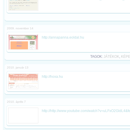
2009. november 14
http://annapanna.eoldal.hu
TAGOK:
JÁTÉKOK
,
KÉP
2010. január 13
http://hoxa.hu
2010. április 7
http://http://www.youtube.com/watch?v=uLFxO2GldL4&fe