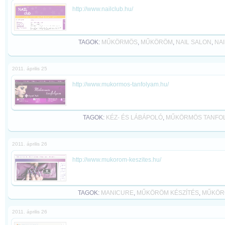
http://www.nailclub.hu/
TAGOK:
MŰKÖRMÖS
,
MŰKÖRÖM
,
NAIL SALON
,
NAI
2011. április 25
http://www.mukormos-tanfolyam.hu/
TAGOK:
KÉZ- ÉS LÁBÁPOLÓ
,
MŰKÖRMÖS TANFO
2011. április 26
http://www.mukorom-keszites.hu/
TAGOK:
MANICURE
,
MŰKÖRÖM KÉSZÍTÉS
,
MŰKÖR
2011. április 26