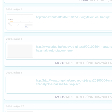
TAGOK:
MINT A HITEL
,
O
2010. május 6
http://index.hu/belfold/2010/05/06/ugyfeleit_es_bankjat
2010. május 6
http://www.origo.hu/vnegyed-uj-teszt/20100504-maradna
hazsnalt-auto-piacon-nem-l
TAGOK:
MIRE FIGYELJÜNK HASZNÁLT
2010. május 6
http://http://www.origo.hu/vnegyed-uj-teszt/20100504-m
szabalyok-a-hazsnalt-auto-piaco
TAGOK:
MIRE FIGYELJÜNK HASZNÁLT
2010. május 17