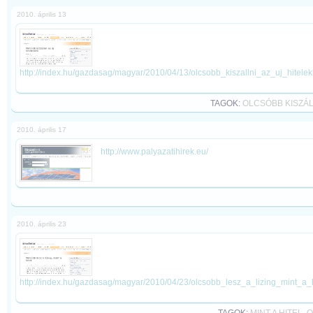
2010. április 13
http://index.hu/gazdasag/magyar/2010/04/13/olcsobb_kiszallni_az_uj_hitelek
TAGOK:
OLCSÓBB KISZÁL
2010. április 17
http://www.palyazatihirek.eu/
2010. április 23
http://index.hu/gazdasag/magyar/2010/04/23/olcsobb_lesz_a_lizing_mint_a_h