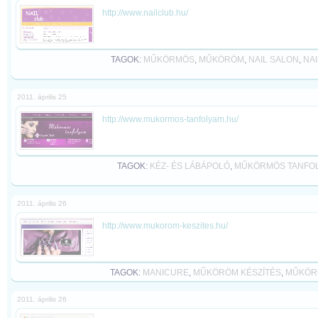
http://www.nailclub.hu/
TAGOK:
MŰKÖRMÖS
,
MŰKÖRÖM
,
NAIL SALON
,
NAI
2011. április 25
http://www.mukormos-tanfolyam.hu/
TAGOK:
KÉZ- ÉS LÁBÁPOLÓ
,
MŰKÖRMÖS TANFO
2011. április 26
http://www.mukorom-keszites.hu/
TAGOK:
MANICURE
,
MŰKÖRÖM KÉSZÍTÉS
,
MŰKÖR
2011. április 26