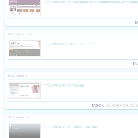
http://www.mukorom.hu/mukorom-mintak/akril-koromdisz
T
2011. március 16
http://www.muszempilla.net/
TA
2011. április 4
http://www.mukorom.me
TAGOK:
MŰKÖRMÖS
,
MŰK
2011. április 14
http://www.mukorom-aruhaz.hu/