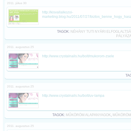
2011. július 30
http://kisvallalkozoi-
marketing.blog.hu/2011/07/27/biztos_benne_hogy_hasz
TAGOK:
NÉHÁNY TUTI NYÁRI ELFOGLALTSÁ
PÁLYÁZA
2011. augusztus 25
http://www.crystalnails.hu/bolt/mukorom-zsele
TA
2011. augusztus 25
http://www.crystalnails.hu/bolt/uv-lampa
TAGOK:
MŰKÖRÖM ALAPANYAGOK
,
MŰKÖRÖM
2011. augusztus 25