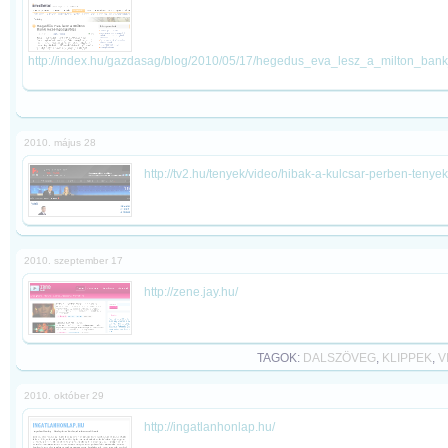
http://index.hu/gazdasag/blog/2010/05/17/hegedus_eva_lesz_a_milton_bank
2010. május 28
http://tv2.hu/tenyek/video/hibak-a-kulcsar-perben-tenyek-
2010. szeptember 17
http://zene.jay.hu/
TAGOK:
DALSZÖVEG
,
KLIPPEK
,
V
2010. október 29
http://ingatlanhonlap.hu/