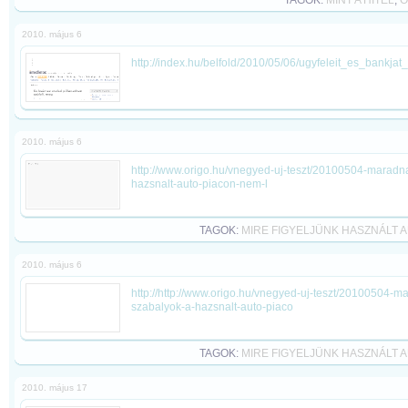
TAGOK:
MINT A HITEL
,
O
2010. május 6
http://index.hu/belfold/2010/05/06/ugyfeleit_es_bankjat
2010. május 6
http://www.origo.hu/vnegyed-uj-teszt/20100504-maradna
hazsnalt-auto-piacon-nem-l
TAGOK:
MIRE FIGYELJÜNK HASZNÁLT
2010. május 6
http://http://www.origo.hu/vnegyed-uj-teszt/20100504-m
szabalyok-a-hazsnalt-auto-piaco
TAGOK:
MIRE FIGYELJÜNK HASZNÁLT
2010. május 17