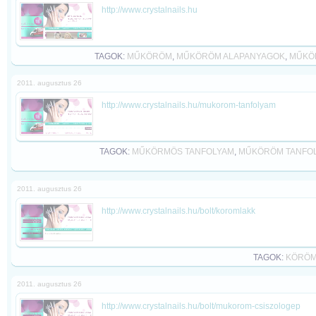
http://www.crystalnails.hu
TAGOK:
MŰKÖRÖM
,
MŰKÖRÖM ALAPANYAGOK
,
MŰKÖ
2011. augusztus 26
http://www.crystalnails.hu/mukorom-tanfolyam
TAGOK:
MŰKÖRMÖS TANFOLYAM
,
MŰKÖRÖM TANFO
2011. augusztus 26
http://www.crystalnails.hu/bolt/koromlakk
TAGOK:
KÖRÖM
2011. augusztus 26
http://www.crystalnails.hu/bolt/mukorom-csiszologep