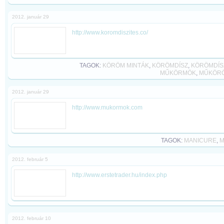
2012. január 29
http://www.koromdiszites.co/
TAGOK:
KÖRÖM MINTÁK
,
KÖRÖMDÍSZ
,
KÖRÖMDÍS
MŰKÖRMÖK
,
MŰKÖR
2012. január 29
http://www.mukormok.com
TAGOK:
MANICURE
,
M
2012. február 5
http://www.erstetrader.hu/index.php
2012. február 10