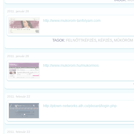
TAGOK:
MŰ
2011. január 26
http://www.mukorom-tanfolyam.com
TAGOK:
FELNŐTTKÉPZÉS
,
KÉPZÉS
,
MŰKÖRÖM 
2011. január 26
http://www.mukorom.hu/mukormos
2011. február 22
http://ptown-networks.ath.cx/pboard/login.php
2011. február 22