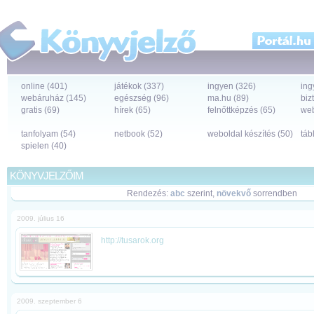
online (401)
játékok (337)
ingyen (326)
ing
webáruház (145)
egészség (96)
ma.hu (89)
biz
gratis (69)
hírek (65)
felnőttképzés (65)
web
tanfolyam (54)
netbook (52)
weboldal készítés (50)
táb
spielen (40)
KÖNYVJELZŐIM
Rendezés:
abc
szerint,
növekvő
sorrendben
2009. július 16
http://tusarok.org
2009. szeptember 6