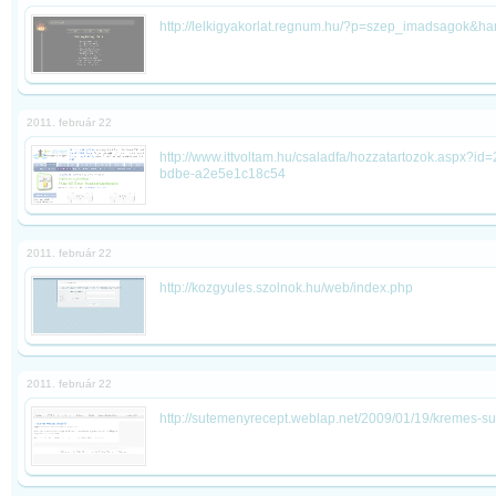
http://lelkigyakorlat.regnum.hu/?p=szep_imadsagok&h
2011. február 22
http://www.ittvoltam.hu/csaladfa/hozzatartozok.aspx?i
bdbe-a2e5e1c18c54
2011. február 22
http://kozgyules.szolnok.hu/web/index.php
2011. február 22
http://sutemenyrecept.weblap.net/2009/01/19/kremes-s