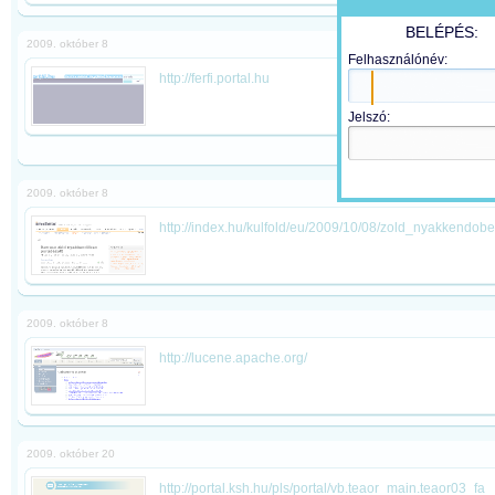
BELÉPÉS:
2009. október 8
Felhasználónév:
http://ferfi.portal.hu
Jelszó:
2009. október 8
http://index.hu/kulfold/eu/2009/10/08/zold_nyakkendob
2009. október 8
http://lucene.apache.org/
2009. október 20
http://portal.ksh.hu/pls/portal/vb.teaor_main.teaor03_fa