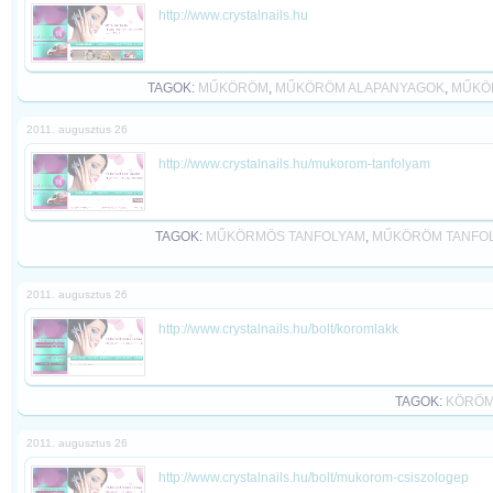
http://www.crystalnails.hu
TAGOK:
MŰKÖRÖM
,
MŰKÖRÖM ALAPANYAGOK
,
MŰKÖ
2011. augusztus 26
http://www.crystalnails.hu/mukorom-tanfolyam
TAGOK:
MŰKÖRMÖS TANFOLYAM
,
MŰKÖRÖM TANFO
2011. augusztus 26
http://www.crystalnails.hu/bolt/koromlakk
TAGOK:
KÖRÖM
2011. augusztus 26
http://www.crystalnails.hu/bolt/mukorom-csiszologep