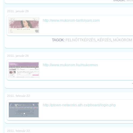
TAGOK:
MŰ
2011. január 26
http://www.mukorom-tanfolyam.com
TAGOK:
FELNŐTTKÉPZÉS
,
KÉPZÉS
,
MŰKÖRÖM 
2011. január 26
http://www.mukorom.hu/mukormos
2011. február 22
http://ptown-networks.ath.cx/pboard/login.php
2011. február 22