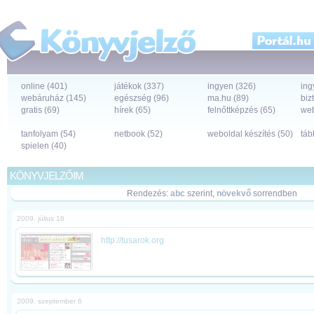
online (401)
játékok (337)
ingyen (326)
ing
webáruház (145)
egészség (96)
ma.hu (89)
biz
gratis (69)
hírek (65)
felnőttképzés (65)
web
tanfolyam (54)
netbook (52)
weboldal készítés (50)
táb
spielen (40)
KÖNYVJELZŐIM
Rendezés:
abc
szerint,
növekvő
sorrendben
2009. július 16
http://tusarok.org
2009. szeptember 6