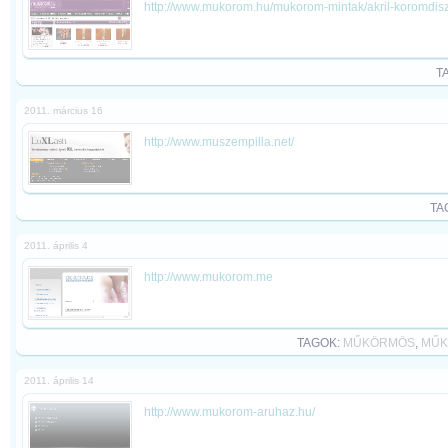
http://www.mukorom.hu/mukorom-mintak/akril-koromdisz
T
2011. március 16
http://www.muszempilla.net/
TA
2011. április 4
http://www.mukorom.me
TAGOK:
MŰKÖRMÖS
,
MŰK
2011. április 14
http://www.mukorom-aruhaz.hu/