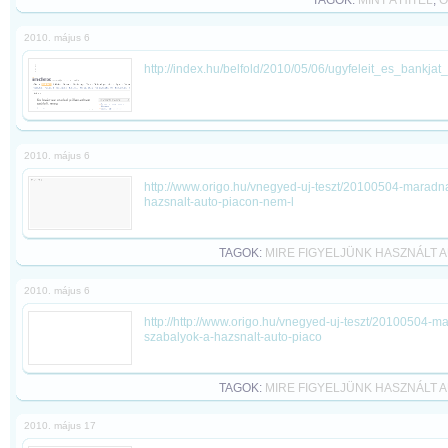
TAGOK:
MINT A HITEL
,
O
2010. május 6
http://index.hu/belfold/2010/05/06/ugyfeleit_es_bankjat
2010. május 6
http://www.origo.hu/vnegyed-uj-teszt/20100504-maradna
hazsnalt-auto-piacon-nem-l
TAGOK:
MIRE FIGYELJÜNK HASZNÁLT
2010. május 6
http://http://www.origo.hu/vnegyed-uj-teszt/20100504-m
szabalyok-a-hazsnalt-auto-piaco
TAGOK:
MIRE FIGYELJÜNK HASZNÁLT
2010. május 17