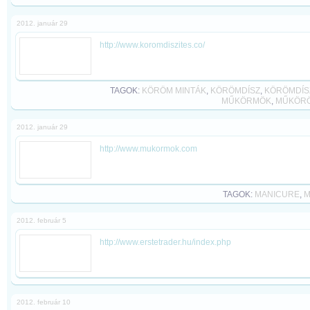
2012. január 29
http://www.koromdiszites.co/
TAGOK:
KÖRÖM MINTÁK
,
KÖRÖMDÍSZ
,
KÖRÖMDÍS
MŰKÖRMÖK
,
MŰKÖR
2012. január 29
http://www.mukormok.com
TAGOK:
MANICURE
,
M
2012. február 5
http://www.erstetrader.hu/index.php
2012. február 10