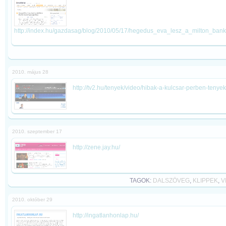
http://index.hu/gazdasag/blog/2010/05/17/hegedus_eva_lesz_a_milton_bank
2010. május 28
http://tv2.hu/tenyek/video/hibak-a-kulcsar-perben-tenyek-
2010. szeptember 17
http://zene.jay.hu/
TAGOK:
DALSZÖVEG
,
KLIPPEK
,
V
2010. október 29
http://ingatlanhonlap.hu/