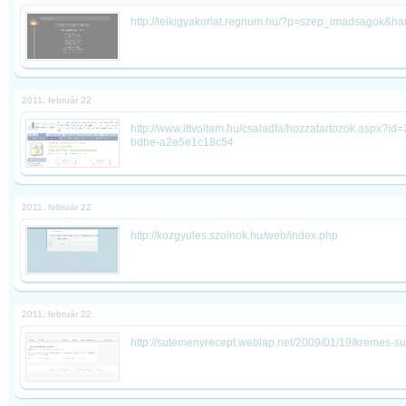
http://lelkigyakorlat.regnum.hu/?p=szep_imadsagok&h
2011. február 22
http://www.ittvoltam.hu/csaladfa/hozzatartozok.aspx?i
bdbe-a2e5e1c18c54
2011. február 22
http://kozgyules.szolnok.hu/web/index.php
2011. február 22
http://sutemenyrecept.weblap.net/2009/01/19/kremes-s