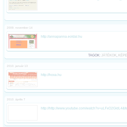
2009. november 14
http://annapanna.eoldal.hu
TAGOK:
JÁTÉKOK
,
KÉP
2010. január 13
http://hoxa.hu
2010. április 7
http://http://www.youtube.com/watch?v=uLFxO2GldL4&fe