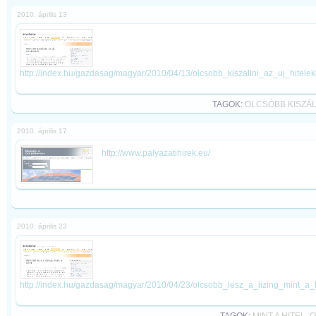
2010. április 13
http://index.hu/gazdasag/magyar/2010/04/13/olcsobb_kiszallni_az_uj_hitelek
TAGOK:
OLCSÓBB KISZÁL
2010. április 17
http://www.palyazatihirek.eu/
2010. április 23
http://index.hu/gazdasag/magyar/2010/04/23/olcsobb_lesz_a_lizing_mint_a_h