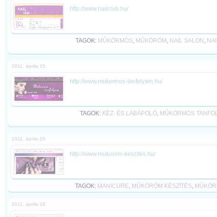
http://www.nailclub.hu/
TAGOK:
MŰKÖRMÖS
,
MŰKÖRÖM
,
NAIL SALON
,
NAI
2011. április 25
http://www.mukormos-tanfolyam.hu/
TAGOK:
KÉZ- ÉS LÁBÁPOLÓ
,
MŰKÖRMÖS TANFO
2011. április 26
http://www.mukorom-keszites.hu/
TAGOK:
MANICURE
,
MŰKÖRÖM KÉSZÍTÉS
,
MŰKÖR
2011. április 26