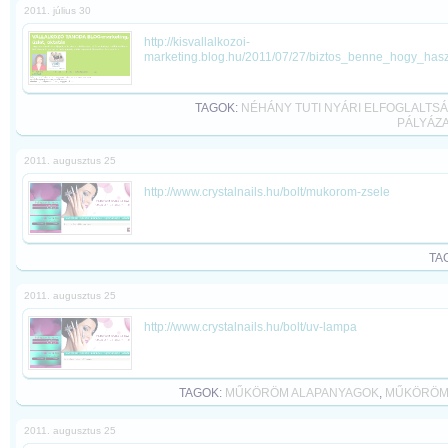
2011. július 30
http://kisvallalkozoi-
marketing.blog.hu/2011/07/27/biztos_benne_hogy_hasz
TAGOK:
NÉHÁNY TUTI NYÁRI ELFOGLALTSÁ
PÁLYÁZA
2011. augusztus 25
http://www.crystalnails.hu/bolt/mukorom-zsele
TA
2011. augusztus 25
http://www.crystalnails.hu/bolt/uv-lampa
TAGOK:
MŰKÖRÖM ALAPANYAGOK
,
MŰKÖRÖM
2011. augusztus 25