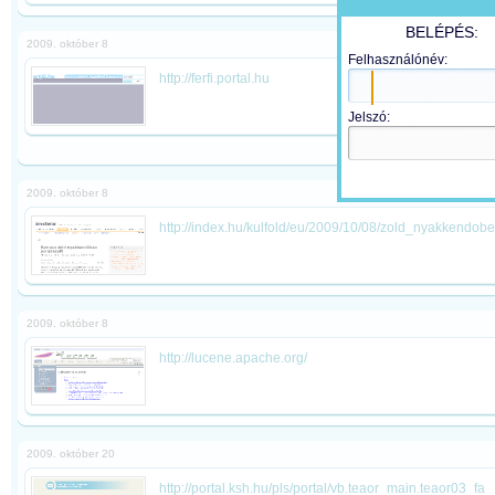
BELÉPÉS:
2009. október 8
Felhasználónév:
http://ferfi.portal.hu
Jelszó:
2009. október 8
http://index.hu/kulfold/eu/2009/10/08/zold_nyakkendob
2009. október 8
http://lucene.apache.org/
2009. október 20
http://portal.ksh.hu/pls/portal/vb.teaor_main.teaor03_fa