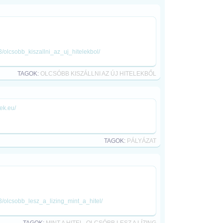
/olcsobb_kiszallni_az_uj_hitelekbol/
TAGOK:
OLCSÓBB KISZÁLLNI AZ ÚJ HITELEKBŐL
rek.eu/
TAGOK:
PÁLYÁZAT
3/olcsobb_lesz_a_lizing_mint_a_hitel/