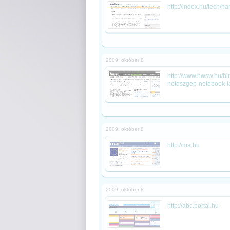
http://index.hu/tech/h
2009. október 8
http://www.hwsw.hu/hi
noteszgep-notebook-l
2009. október 8
http://ma.hu
2009. október 8
http://abc.portal.hu