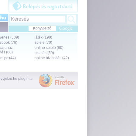
Könyvjelző
yenes (309)
játék (198)
ebook (76)
spiele (70)
báruház
online spiele (60)
tés (60)
oktatás (59)
let pc (44)
online biztosítás (42)
vjelző.hu plugint a