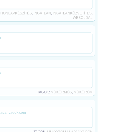
,
HONLAPKÉSZÍTÉS
,
INGATLAN
,
INGATLANKÖZVETÍTÉS
,
WEBOLDAL
u
u
TAGOK:
MŰKÖRMÖS
,
MŰKÖRÖM
alapanyagok.com