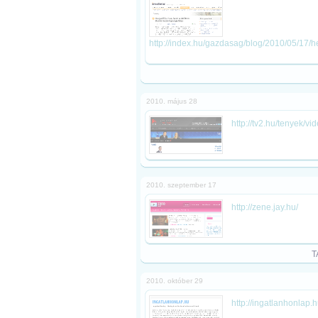
http://index.hu/gazdasag/blog/2010/05/17
2010. május 28
http://tv2.hu/tenyek/v
2010. szeptember 17
http://zene.jay.hu/
T
2010. október 29
http://ingatlanhonlap.h