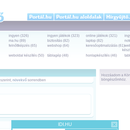
ingyen (326)
ingyen játékok (323)
online játékok (321)
ing
ma.hu (89)
biztosítás (82)
laptop (82)
not
felnőttképzés (65)
webshop (64)
keresőoptimalizálás (61)
we
készí
weboldal készítés (50)
táblagép (48)
honlapkészítés (46)
tab
Hozzáadom a Köny
böngészőmhöz.
szerint,
növekvő
sorrendben
IDI.HU