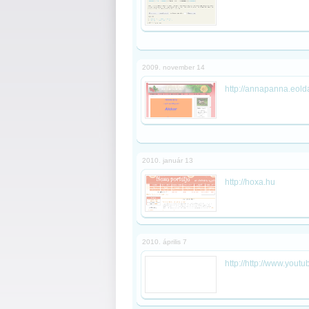
2009. november 14
http://annapanna.eold
2010. január 13
http://hoxa.hu
2010. április 7
http://http://www.yo