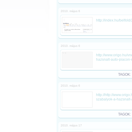
2010. május 6
http://index.hu/belfol
2010. május 6
http://www.origo.hu/v
hazsnalt-auto-piacon-
TAGOK:
2010. május 6
http://http://www.ori
szabalyok-a-hazsnalt-
TAGOK:
2010. május 17