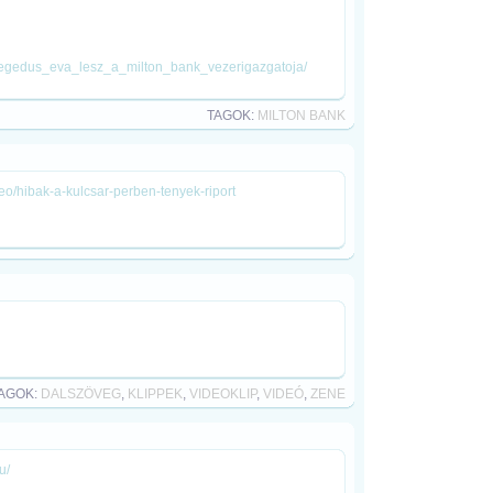
/hegedus_eva_lesz_a_milton_bank_vezerigazgatoja/
TAGOK:
MILTON BANK
ideo/hibak-a-kulcsar-perben-tenyek-riport
AGOK:
DALSZÖVEG
,
KLIPPEK
,
VIDEOKLIP
,
VIDEÓ
,
ZENE
u/