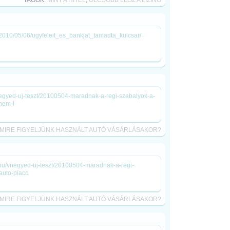
TAGOK:
MINT A HITEL
,
OLCSÓBB LESZ A LÍZING
d/2010/05/06/ugyfeleit_es_bankjat_tamadta_kulcsar/
negyed-uj-teszt/20100504-maradnak-a-regi-szabalyok-a-
nem-l
MIRE FIGYELJÜNK HASZNÁLT AUTÓ VÁSÁRLÁSAKOR?
go.hu/vnegyed-uj-teszt/20100504-maradnak-a-regi-
auto-piaco
MIRE FIGYELJÜNK HASZNÁLT AUTÓ VÁSÁRLÁSAKOR?