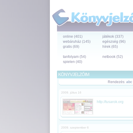
online (401)
játékok (337)
webáruház (145)
egészség (96)
gratis (69)
hírek (65)
tanfolyam (54)
netbook (52)
spielen (40)
KÖNYVJELZŐIM
Rendezés:
abc
2009. július 16
http://tusarok.org
2009. szeptember 6