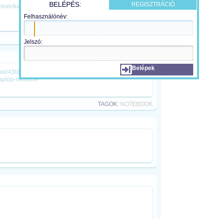
BELÉPÉS:
REGISZTRÁCIÓ
ardver/kac081208/
Felhasználónév:
TAGOK:
DVD
,
LEJÁTSZÓ
Jelszó:
Belépek
rek/43083/acer-aspire-1810tz-ultrahordozhato-
aptop-netbook-
TAGOK:
NOTEBOOK