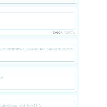
TAGOK:
PORTAL
ld/eu/2009/10/08/zold_nyakkendoben_paradezott_barroso/
rg/
s/portal/vb.teaor_main.teaor03_fa