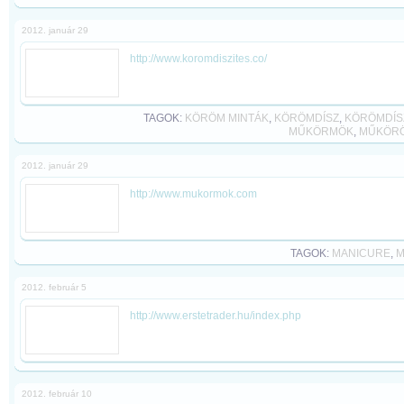
2012. január 29
http://www.koromdiszites.co/
TAGOK:
KÖRÖM MINTÁK
,
KÖRÖMDÍSZ
,
KÖRÖMDÍS
MŰKÖRMÖK
,
MŰKÖR
2012. január 29
http://www.mukormok.com
TAGOK:
MANICURE
,
M
2012. február 5
http://www.erstetrader.hu/index.php
2012. február 10