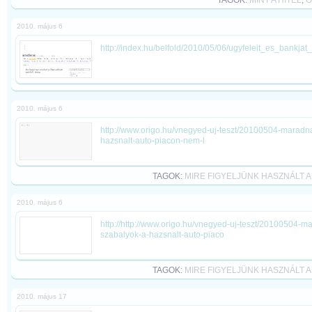
TAGOK:
MINT A HITEL
,
O
2010. május 6
http://index.hu/belfold/2010/05/06/ugyfeleit_es_bankjat
2010. május 6
http://www.origo.hu/vnegyed-uj-teszt/20100504-maradna
hazsnalt-auto-piacon-nem-l
TAGOK:
MIRE FIGYELJÜNK HASZNÁLT
2010. május 6
http://http://www.origo.hu/vnegyed-uj-teszt/20100504-m
szabalyok-a-hazsnalt-auto-piaco
TAGOK:
MIRE FIGYELJÜNK HASZNÁLT
2010. május 17