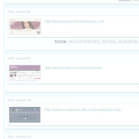
TAGOK:
MŰ
2011. január 26
http://www.mukorom-tanfolyam.com
TAGOK:
FELNŐTTKÉPZÉS
,
KÉPZÉS
,
MŰKÖRÖM 
2011. január 26
http://www.mukorom.hu/mukormos
2011. február 22
http://ptown-networks.ath.cx/pboard/login.php
2011. február 22