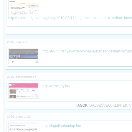
http://index.hu/gazdasag/blog/2010/05/17/hegedus_eva_lesz_a_milton_bank
2010. május 28
http://tv2.hu/tenyek/video/hibak-a-kulcsar-perben-tenyek-
2010. szeptember 17
http://zene.jay.hu/
TAGOK:
DALSZÖVEG
,
KLIPPEK
,
V
2010. október 29
http://ingatlanhonlap.hu/