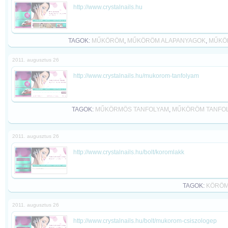
http://www.crystalnails.hu
TAGOK:
MŰKÖRÖM
,
MŰKÖRÖM ALAPANYAGOK
,
MŰKÖ
2011. augusztus 26
http://www.crystalnails.hu/mukorom-tanfolyam
TAGOK:
MŰKÖRMÖS TANFOLYAM
,
MŰKÖRÖM TANFO
2011. augusztus 26
http://www.crystalnails.hu/bolt/koromlakk
TAGOK:
KÖRÖM
2011. augusztus 26
http://www.crystalnails.hu/bolt/mukorom-csiszologep