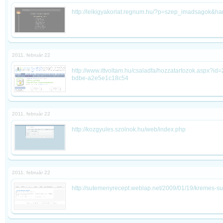
http://lelkigyakorlat.regnum.hu/?p=szep_imadsagok&h
2011. február 22
http://www.ittvoltam.hu/csaladfa/hozzatartozok.aspx?i
bdbe-a2e5e1c18c54
2011. február 22
http://kozgyules.szolnok.hu/web/index.php
2011. február 22
http://sutemenyrecept.weblap.net/2009/01/19/kremes-s