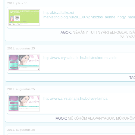
2011. július 30
http://kisvallalkozoi-
marketing.blog.hu/2011/07/27/biztos_benne_hogy_hasz
TAGOK:
NÉHÁNY TUTI NYÁRI ELFOGLALTSÁ
PÁLYÁZA
2011. augusztus 25
http://www.crystalnails.hu/bolt/mukorom-zsele
TA
2011. augusztus 25
http://www.crystalnails.hu/bolt/uv-lampa
TAGOK:
MŰKÖRÖM ALAPANYAGOK
,
MŰKÖRÖM
2011. augusztus 25