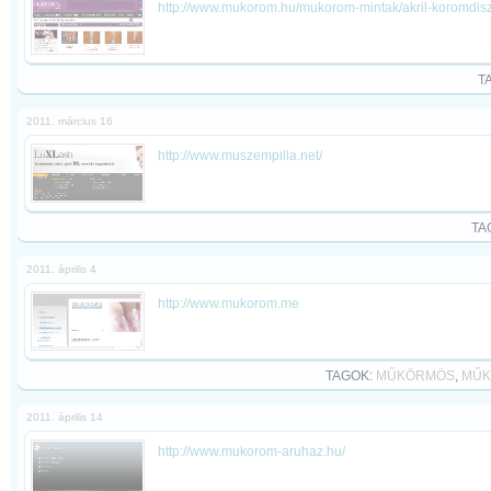
http://www.mukorom.hu/mukorom-mintak/akril-koromdisz
T
2011. március 16
http://www.muszempilla.net/
TA
2011. április 4
http://www.mukorom.me
TAGOK:
MŰKÖRMÖS
,
MŰK
2011. április 14
http://www.mukorom-aruhaz.hu/