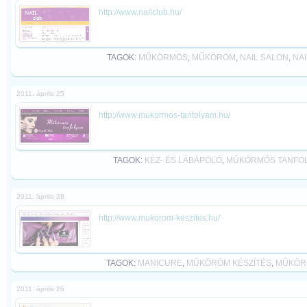
http://www.nailclub.hu/
TAGOK:
MŰKÖRMÖS
,
MŰKÖRÖM
,
NAIL SALON
,
NAI
2011. április 25
http://www.mukormos-tanfolyam.hu/
TAGOK:
KÉZ- ÉS LÁBÁPOLÓ
,
MŰKÖRMÖS TANFO
2011. április 26
http://www.mukorom-keszites.hu/
TAGOK:
MANICURE
,
MŰKÖRÖM KÉSZÍTÉS
,
MŰKÖR
2011. április 26