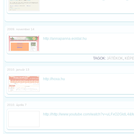
2009. november 14
http://annapanna.eoldal.hu
TAGOK:
JÁTÉKOK
,
KÉP
2010. január 13
http://hoxa.hu
2010. április 7
http://http://www.youtube.com/watch?v=uLFxO2GldL4&fe