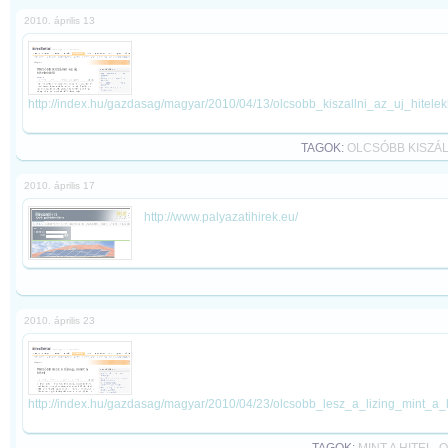
2010. április 13
http://index.hu/gazdasag/magyar/2010/04/13/olcsobb_kiszallni_az_uj_hitelek
TAGOK:
OLCSÓBB KISZÁL
2010. április 17
http://www.palyazatihirek.eu/
2010. április 23
http://index.hu/gazdasag/magyar/2010/04/23/olcsobb_lesz_a_lizing_mint_a_h