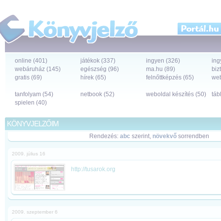
online (401)
játékok (337)
ingyen (326)
ing
webáruház (145)
egészség (96)
ma.hu (89)
biz
gratis (69)
hírek (65)
felnőttképzés (65)
web
tanfolyam (54)
netbook (52)
weboldal készítés (50)
táb
spielen (40)
KÖNYVJELZŐIM
Rendezés:
abc
szerint,
növekvő
sorrendben
2009. július 16
http://tusarok.org
2009. szeptember 6