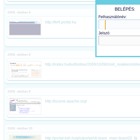
BELÉPÉS:
2009. október 8
Felhasználónév:
http://ferfi.portal.hu
Jelszó:
2009. október 8
http://index.hu/kulfold/eu/2009/10/08/zold_nyakkendob
2009. október 8
http://lucene.apache.org/
2009. október 20
http://portal.ksh.hu/pls/portal/vb.teaor_main.teaor03_fa