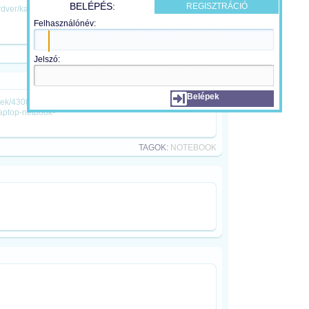
BELÉPÉS:
REGISZTRÁCIÓ
ardver/kac081208/
Felhasználónév:
TAGOK:
DVD
,
LEJÁTSZÓ
Jelszó:
Belépek
rek/43083/acer-aspire-1810tz-ultrahordozhato-
aptop-netbook-
TAGOK:
NOTEBOOK