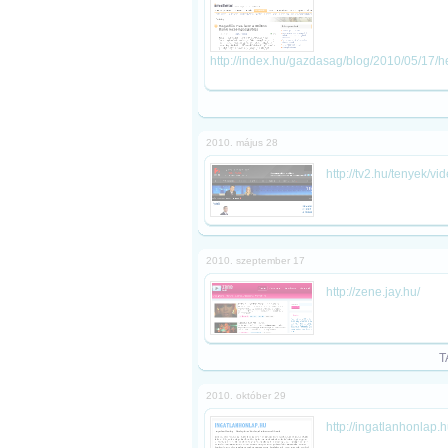
http://index.hu/gazdasag/blog/2010/05/17
2010. május 28
http://tv2.hu/tenyek/v
2010. szeptember 17
http://zene.jay.hu/
T
2010. október 29
http://ingatlanhonlap.h