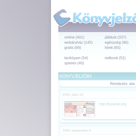
online (401)
játékok (337)
webáruház (145)
egészség (96)
gratis (69)
hírek (65)
tanfolyam (54)
netbook (52)
spielen (40)
KÖNYVJELZŐIM
Rendezés:
abc
2009. július 16
http://tusarok.org
2009. szeptember 6