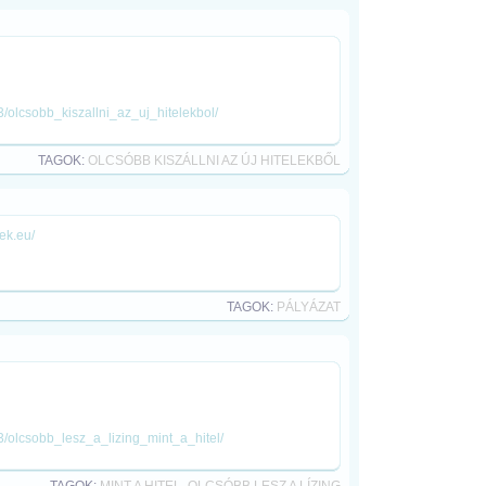
/olcsobb_kiszallni_az_uj_hitelekbol/
TAGOK:
OLCSÓBB KISZÁLLNI AZ ÚJ HITELEKBŐL
rek.eu/
TAGOK:
PÁLYÁZAT
3/olcsobb_lesz_a_lizing_mint_a_hitel/