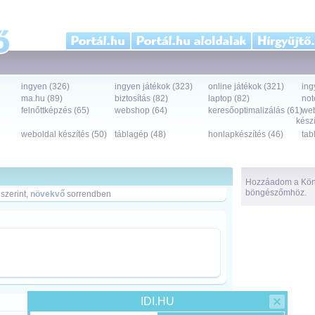
ingyen (326)
ingyen játékok (323)
online játékok (321)
ing
ma.hu (89)
biztosítás (82)
laptop (82)
not
felnőttképzés (65)
webshop (64)
keresőoptimalizálás (61)
we
készí
weboldal készítés (50)
táblagép (48)
honlapkészítés (46)
tab
Hozzáadom a Köny
böngészőmhöz.
szerint,
növekvő
sorrendben
IDI.HU