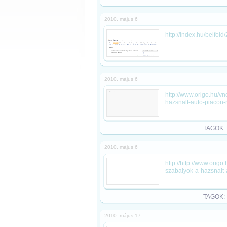
2010. május 6
http://index.hu/belfol
2010. május 6
http://www.origo.hu/v
hazsnalt-auto-piacon-
TAGOK:
2010. május 6
http://http://www.ori
szabalyok-a-hazsnalt-
TAGOK:
2010. május 17