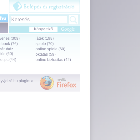
Könyvjelző
yenes (309)
játék (198)
ebook (76)
spiele (70)
báruház
online spiele (60)
tés (60)
oktatás (59)
let pc (44)
online biztosítás (42)
vjelző.hu plugint a