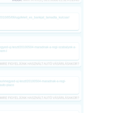
TAGOK:
MINT A HITEL
,
OLCSÓBB LESZ A LÍZING
d/2010/05/06/ugyfeleit_es_bankjat_tamadta_kulcsar/
negyed-uj-teszt/20100504-maradnak-a-regi-szabalyok-a-
nem-l
MIRE FIGYELJÜNK HASZNÁLT AUTÓ VÁSÁRLÁSAKOR?
go.hu/vnegyed-uj-teszt/20100504-maradnak-a-regi-
auto-piaco
MIRE FIGYELJÜNK HASZNÁLT AUTÓ VÁSÁRLÁSAKOR?