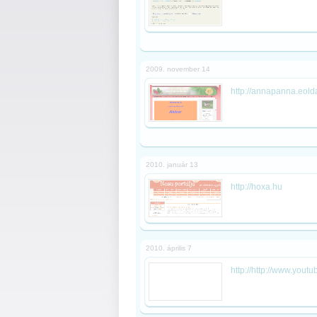
2009. november 14
http://annapanna.eold
2010. január 13
http://hoxa.hu
2010. április 7
http://http://www.yo