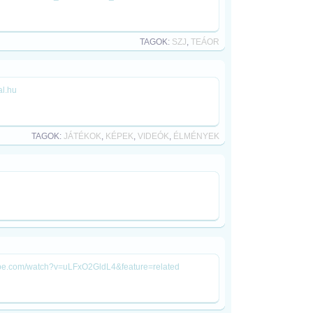
TAGOK:
SZJ
,
TEÁOR
al.hu
TAGOK:
JÁTÉKOK
,
KÉPEK
,
VIDEÓK
,
ÉLMÉNYEK
utube.com/watch?v=uLFxO2GldL4&feature=related