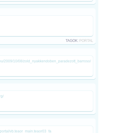
TAGOK:
PORTAL
ld/eu/2009/10/08/zold_nyakkendoben_paradezott_barroso/
rg/
s/portal/vb.teaor_main.teaor03_fa