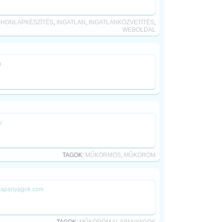
,
HONLAPKÉSZÍTÉS
,
INGATLAN
,
INGATLANKÖZVETÍTÉS
,
WEBOLDAL
u
u
TAGOK:
MŰKÖRMÖS
,
MŰKÖRÖM
alapanyagok.com