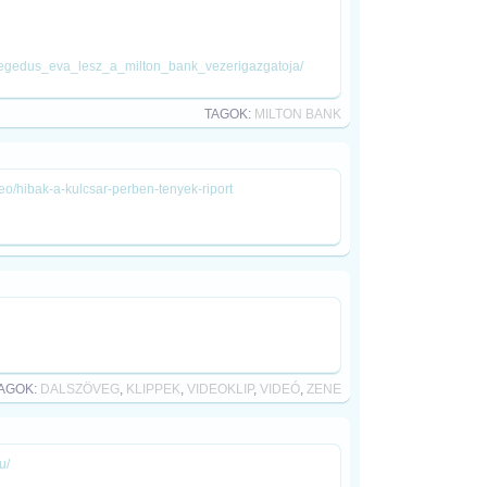
/hegedus_eva_lesz_a_milton_bank_vezerigazgatoja/
TAGOK:
MILTON BANK
ideo/hibak-a-kulcsar-perben-tenyek-riport
AGOK:
DALSZÖVEG
,
KLIPPEK
,
VIDEOKLIP
,
VIDEÓ
,
ZENE
u/