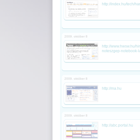
http://index.hu/tech/h
2009. október 8
http://www.hwsw.hu/hi
noteszgep-notebook-l
2009. október 8
http://ma.hu
2009. október 8
http://abc.portal.hu