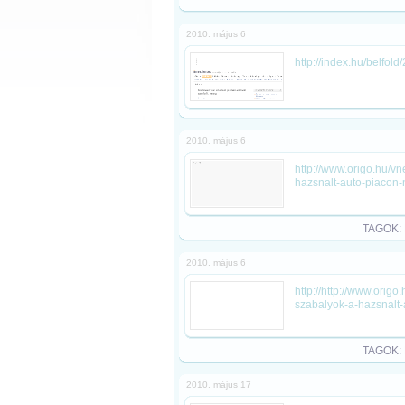
2010. május 6
http://index.hu/belfol
2010. május 6
http://www.origo.hu/v
hazsnalt-auto-piacon-
TAGOK:
2010. május 6
http://http://www.ori
szabalyok-a-hazsnalt-
TAGOK:
2010. május 17