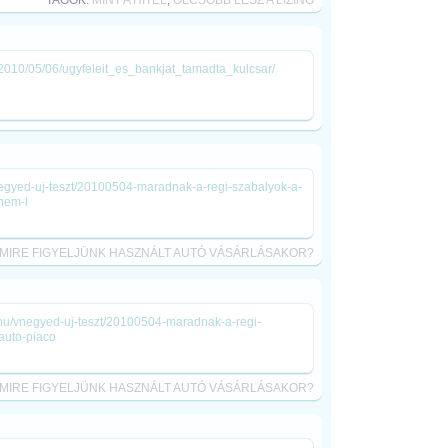
TAGOK:
MINT A HITEL
,
OLCSÓBB LESZ A LÍZING
d/2010/05/06/ugyfeleit_es_bankjat_tamadta_kulcsar/
negyed-uj-teszt/20100504-maradnak-a-regi-szabalyok-a-
nem-l
MIRE FIGYELJÜNK HASZNÁLT AUTÓ VÁSÁRLÁSAKOR?
go.hu/vnegyed-uj-teszt/20100504-maradnak-a-regi-
auto-piaco
MIRE FIGYELJÜNK HASZNÁLT AUTÓ VÁSÁRLÁSAKOR?