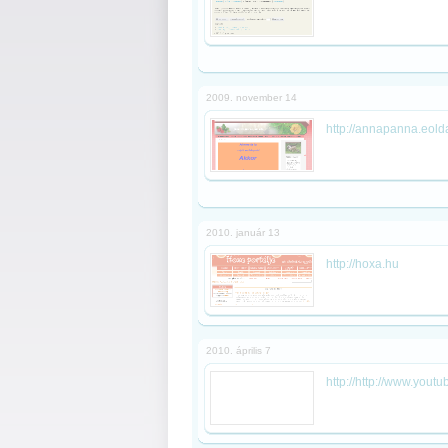
2009. november 14
http://annapanna.eold
2010. január 13
http://hoxa.hu
2010. április 7
http://http://www.yo