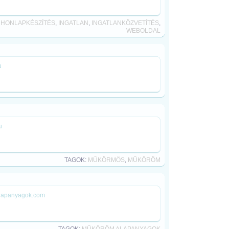
,
HONLAPKÉSZÍTÉS
,
INGATLAN
,
INGATLANKÖZVETÍTÉS
,
WEBOLDAL
u
u
TAGOK:
MŰKÖRMÖS
,
MŰKÖRÖM
alapanyagok.com