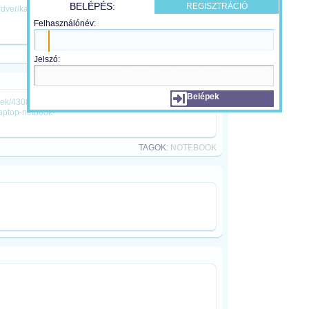
BELÉPÉS:
REGISZTRÁCIÓ
ardver/kac081208/
Felhasználónév:
TAGOK:
DVD
,
LEJÁTSZÓ
Jelszó:
Belépek
rek/43083/acer-aspire-1810tz-ultrahordozhato-
aptop-netbook-
TAGOK:
NOTEBOOK