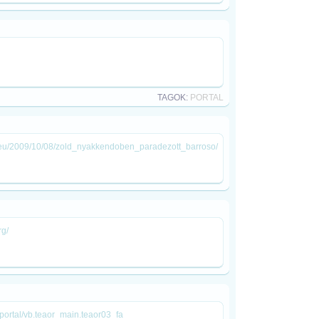
TAGOK:
PORTAL
ld/eu/2009/10/08/zold_nyakkendoben_paradezott_barroso/
rg/
s/portal/vb.teaor_main.teaor03_fa