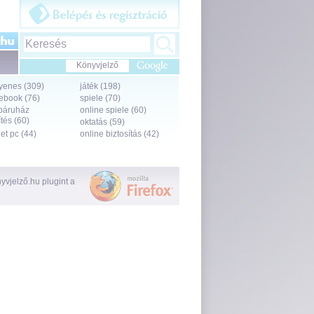
Könyvjelző
yenes (309)
játék (198)
ebook (76)
spiele (70)
báruház
online spiele (60)
tés (60)
oktatás (59)
let pc (44)
online biztosítás (42)
vjelző.hu plugint a