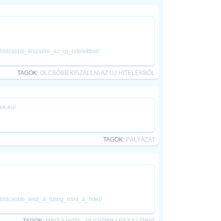
/olcsobb_kiszallni_az_uj_hitelekbol/
TAGOK:
OLCSÓBB KISZÁLLNI AZ ÚJ HITELEKBŐL
rek.eu/
TAGOK:
PÁLYÁZAT
3/olcsobb_lesz_a_lizing_mint_a_hitel/