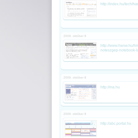
http://index.hu/tech/h
2009. október 8
http://www.hwsw.hu/hi
noteszgep-notebook-l
2009. október 8
http://ma.hu
2009. október 8
http://abc.portal.hu