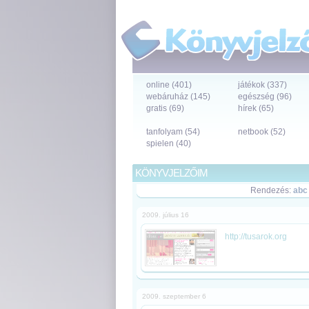
online (401)
játékok (337)
webáruház (145)
egészség (96)
gratis (69)
hírek (65)
tanfolyam (54)
netbook (52)
spielen (40)
KÖNYVJELZŐIM
Rendezés:
abc
2009. július 16
http://tusarok.org
2009. szeptember 6