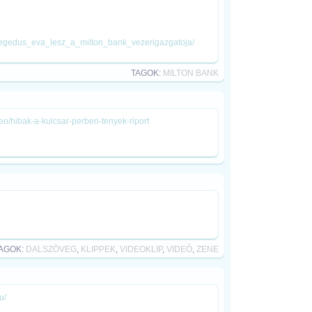
/hegedus_eva_lesz_a_milton_bank_vezerigazgatoja/
TAGOK:
MILTON BANK
ideo/hibak-a-kulcsar-perben-tenyek-riport
AGOK:
DALSZÖVEG
,
KLIPPEK
,
VIDEOKLIP
,
VIDEÓ
,
ZENE
u/