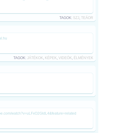
TAGOK:
SZJ
,
TEÁOR
al.hu
TAGOK:
JÁTÉKOK
,
KÉPEK
,
VIDEÓK
,
ÉLMÉNYEK
utube.com/watch?v=uLFxO2GldL4&feature=related