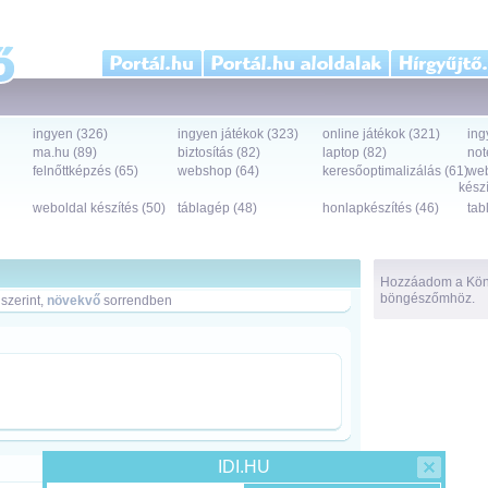
ingyen (326)
ingyen játékok (323)
online játékok (321)
ing
ma.hu (89)
biztosítás (82)
laptop (82)
not
felnőttképzés (65)
webshop (64)
keresőoptimalizálás (61)
we
készí
weboldal készítés (50)
táblagép (48)
honlapkészítés (46)
tab
Hozzáadom a Köny
böngészőmhöz.
szerint,
növekvő
sorrendben
IDI.HU