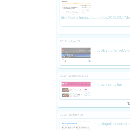
http://index.hu/gazdasag/blog/2010/05/17
2010. május 28
http://tv2.hu/tenyek/v
2010. szeptember 17
http://zene.jay.hu/
T
2010. október 29
http://ingatlanhonlap.h