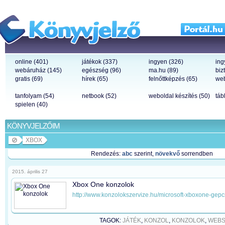
online (401)
játékok (337)
ingyen (326)
ing
webáruház (145)
egészség (96)
ma.hu (89)
biz
gratis (69)
hírek (65)
felnőttképzés (65)
web
tanfolyam (54)
netbook (52)
weboldal készítés (50)
táb
spielen (40)
KÖNYVJELZŐIM
XBOX
Rendezés:
abc
szerint,
növekvő
sorrendben
2015. április 27
Xbox One konzolok
http://www.konzolokszervize.hu/microsoft-xboxone-ge
TAGOK:
JÁTÉK
,
KONZOL
,
KONZOLOK
,
WEBS