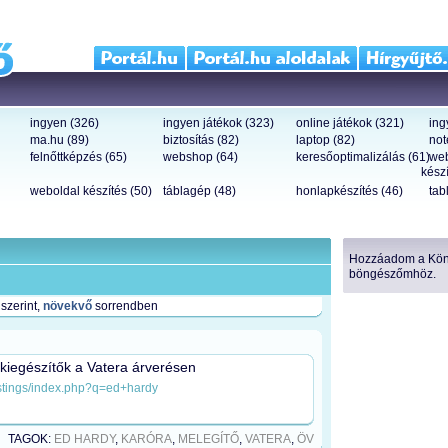
ingyen (326)
ingyen játékok (323)
online játékok (321)
ing
ma.hu (89)
biztosítás (82)
laptop (82)
not
felnőttképzés (65)
webshop (64)
keresőoptimalizálás (61)
we
készí
weboldal készítés (50)
táblagép (48)
honlapkészítés (46)
tab
Hozzáadom a Köny
böngészőmhöz.
szerint,
növekvő
sorrendben
kiegészítők a Vatera árverésen
listings/index.php?q=ed+hardy
TAGOK:
ED HARDY
,
KARÓRA
,
MELEGÍTŐ
,
VATERA
,
ÖV