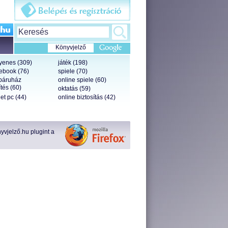
Könyvjelző
yenes (309)
játék (198)
ebook (76)
spiele (70)
báruház
online spiele (60)
tés (60)
oktatás (59)
let pc (44)
online biztosítás (42)
vjelző.hu plugint a