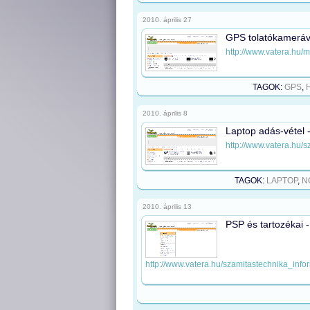
2010. április 27
GPS tolatókameráva
http://www.vatera.hu
TAGOK:
GPS
,
2010. április 8
Laptop adás-vétel -
http://www.vatera.hu/
TAGOK:
LAPTOP
,
N
2010. április 13
PSP és tartozékai 
http://www.vatera.hu/szamitastechnika_inf