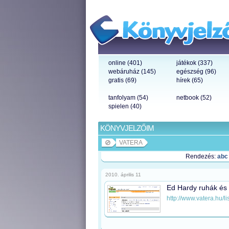
online (401)
játékok (337)
webáruház (145)
egészség (96)
gratis (69)
hírek (65)
tanfolyam (54)
netbook (52)
spielen (40)
KÖNYVJELZŐIM
VATERA
Rendezés:
abc
2010. április 11
Ed Hardy ruhák és 
http://www.vatera.hu/