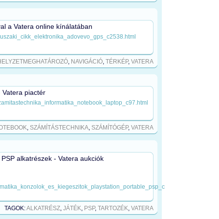
l a Vatera online kínálatában
/muszaki_cikk_elektronika_adovevo_gps_c2538.html
HELYZETMEGHATÁROZÓ
,
NAVIGÁCIÓ
,
TÉRKÉP
,
VATERA
 Vatera piactér
szamitastechnika_informatika_notebook_laptop_c97.html
OTEBOOK
,
SZÁMÍTÁSTECHNIKA
,
SZÁMÍTÓGÉP
,
VATERA
- PSP alkatrészek - Vatera aukciók
ormatika_konzolok_es_kiegeszitok_playstation_portable_psp_c
TAGOK:
ALKATRÉSZ
,
JÁTÉK
,
PSP
,
TARTOZÉK
,
VATERA