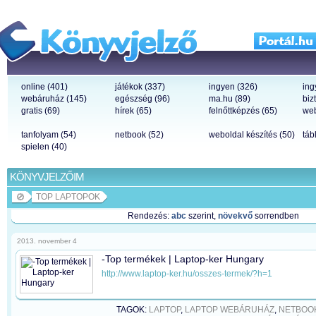
online (401)
játékok (337)
ingyen (326)
ing
webáruház (145)
egészség (96)
ma.hu (89)
biz
gratis (69)
hírek (65)
felnőttképzés (65)
web
tanfolyam (54)
netbook (52)
weboldal készítés (50)
táb
spielen (40)
KÖNYVJELZŐIM
TOP LAPTOPOK
Rendezés:
abc
szerint,
növekvő
sorrendben
2013. november 4
-Top termékek | Laptop-ker Hungary
http://www.laptop-ker.hu/osszes-termek/?h=1
TAGOK:
LAPTOP
,
LAPTOP WEBÁRUHÁZ
,
NETBOO