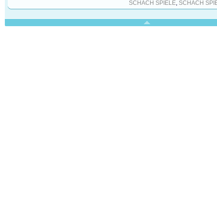
SCHACH SPIELE
,
SCHACH SPI