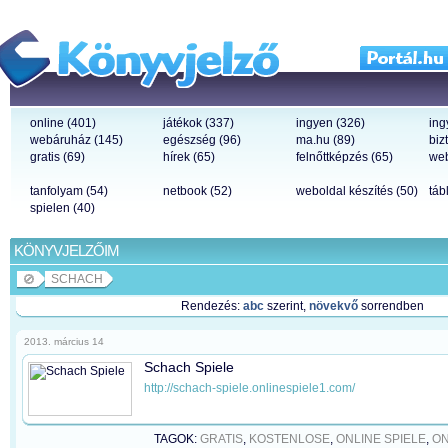
online (401)
játékok (337)
ingyen (326)
ing
webáruház (145)
egészség (96)
ma.hu (89)
biz
gratis (69)
hírek (65)
felnőttképzés (65)
web
tanfolyam (54)
netbook (52)
weboldal készítés (50)
táb
spielen (40)
KÖNYVJELZŐIM
SCHACH
Rendezés:
abc
szerint,
növekvő
sorrendben
2013. március 14
Schach Spiele
http://schach-spiele.onlinespiele1.com/
TAGOK:
GRATIS
,
KOSTENLOSE
,
ONLINE SPIELE
,
ON