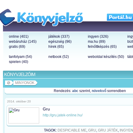
online (401)
játékok (337)
ingyen (326)
ing
webáruház (145)
egészség (96)
ma.hu (89)
biz
gratis (69)
hírek (65)
felnőttképzés (65)
web
tanfolyam (54)
netbook (52)
weboldal készítés (50)
táb
spielen (40)
KÖNYVJELZŐIM
MINYONOK
Rendezés:
abc
szerint,
növekvő
sorrendben
2014. október 20
Gru
http://gru.jatek-online.hu/
TAGOK:
DESPICABLE ME
,
GRU
,
GRU JÁTÉK
,
INGYE