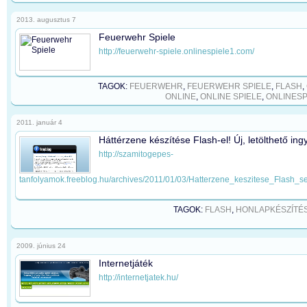
2013. augusztus 7
Feuerwehr Spiele
http://feuerwehr-spiele.onlinespiele1.com/
TAGOK:
FEUERWEHR
,
FEUERWEHR SPIELE
,
FLASH
,
ONLINE
,
ONLINE SPIELE
,
ONLINESP
2011. január 4
Háttérzene készítése Flash-el! Új, letölthető ing
http://szamitogepes-
tanfolyamok.freeblog.hu/archives/2011/01/03/Hatterzene_keszitese_Flash_s
TAGOK:
FLASH
,
HONLAPKÉSZÍTÉ
2009. június 24
Internetjáték
http://internetjatek.hu/